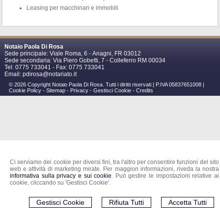
Leasing per macchinari e immobili
Notaio Paola Di Rosa
Sede principale: Viale Roma, 6 -
Anagni
,
FR
03012
Sede secondaria: Via Piero Gobetti, 7 - Colleferro RM 00034
Tel:
0775 733041 -
Fax
:
0775 733041
Email:
pdirosa@notariato.it
© 2026 Copyright Notaio Paola Di Rosa. Tutti i diritti riservati | P.IVA 05837651008 |
Cookie Policy
-
Sitemap
-
Privacy
-
Gestisci Cookie
-
Credits
Ci serviamo dei cookie per diversi fini, tra l'altro per consentire funzioni del sito
web e attività di marketing mirate. Per maggiori informazioni, riveda la nostra
informativa sulla privacy e sui cookie
. Può gestire le impostazioni relative ai
cookie, cliccando su 'Gestisci Cookie'.
Gestisci Cookie
Rifiuta Tutti
Accetta Tutti