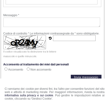
Messaggio *
Codice di controllo *
Le informazioni contrassegnate da * sono obbligatorie.
Il codice visualizzato fa distinzione tra le lettere
maiuscole e quelle minuscole.
Acconsento al trattamento dei miei dati personali
Acconsento
Non acconsento
Ci serviamo dei cookie per diversi fini, tra l'altro per consentire funzioni del sito
web e attività di marketing mirate. Per maggiori informazioni, riveda la nostra
Notaio Paola Di Rosa
informativa sulla privacy e sui cookie
. Può gestire le impostazioni relative ai
Sede principale: Viale Roma, 6 -
Anagni
,
FR
03012
cookie, cliccando su 'Gestisci Cookie'.
Sede secondaria: Via Piero Gobetti, 7 - Colleferro RM 00034
Tel:
0775 733041 -
Fax
:
0775 733041