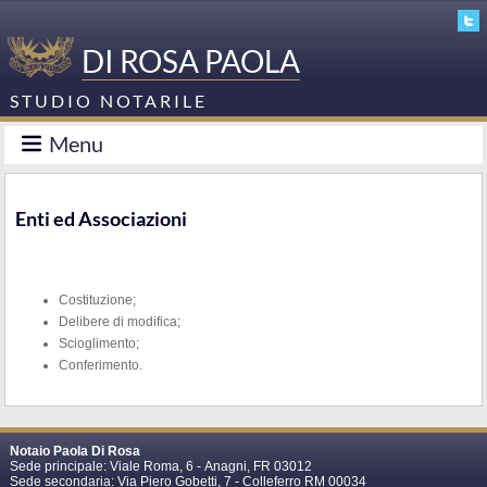
DI ROSA PAOLA
STUDIO NOTARILE
Menu
Enti ed Associazioni
Costituzione;
Delibere di modifica;
Scioglimento;
Conferimento.
Notaio Paola Di Rosa
Sede principale: Viale Roma, 6 -
Anagni
,
FR
03012
Sede secondaria: Via Piero Gobetti, 7 - Colleferro RM 00034