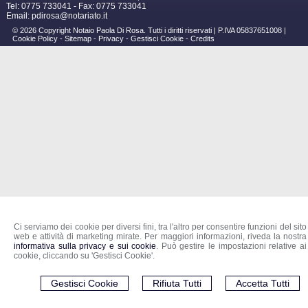
Tel:
0775 733041 -
Fax
:
0775 733041
Email:
pdirosa@notariato.it
© 2026 Copyright Notaio Paola Di Rosa. Tutti i diritti riservati | P.IVA 05837651008 |
Cookie Policy
-
Sitemap
-
Privacy
-
Gestisci Cookie
-
Credits
Ci serviamo dei cookie per diversi fini, tra l'altro per consentire funzioni del sito
web e attività di marketing mirate. Per maggiori informazioni, riveda la nostra
informativa sulla privacy e sui cookie
. Può gestire le impostazioni relative ai
cookie, cliccando su 'Gestisci Cookie'.
Gestisci Cookie
Rifiuta Tutti
Accetta Tutti